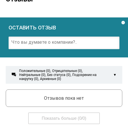

ОСТАВИТЬ ОТЗЫВ
Положительные (0), Отрицательные (0),

Нейтральные (0), Без статуса (0), Подозрение на
▼
накрутку (0), Архивные (0)
Положительные
(
0
)

Отзывов пока нет
Отрицательные
(
0
)

Нейтральные
(
0
)

Показать больше (
0
/
0
)