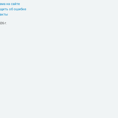
ама на сайте
щить об ошибке
акты
26 г.