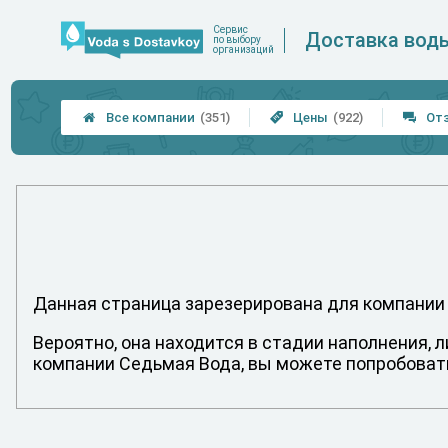
Сервис
Доставка вод
по выбору
организаций
Все компании
(351)
Цены
(922)
От



Данная страница зарезерирована для компании
Вероятно, она находится в стадии наполнения, 
компании Седьмая Вода, вы можете попробовать