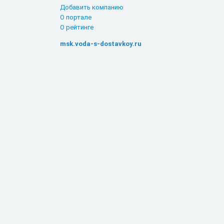
Добавить компанию
О портале
О рейтинге
msk.voda-s-dostavkoy.ru