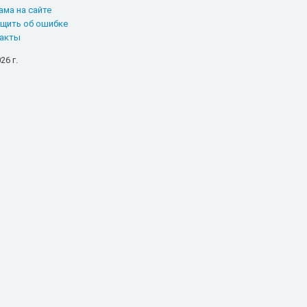
ама на сайте
щить об ошибке
акты
26 г.