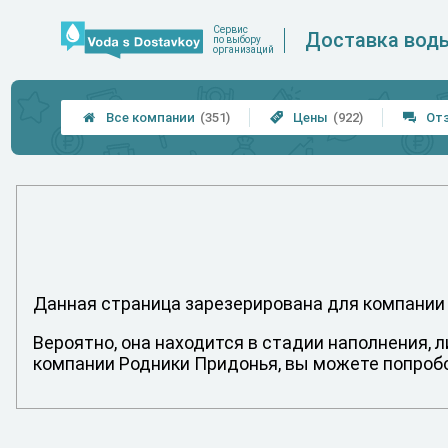
Сервис
Доставка вод
по выбору
организаций
Все компании
(351)
Цены
(922)
От



Данная страница зарезерирована для компании
Вероятно, она находится в стадии наполнения, 
компании Родники Придонья, вы можете попробо