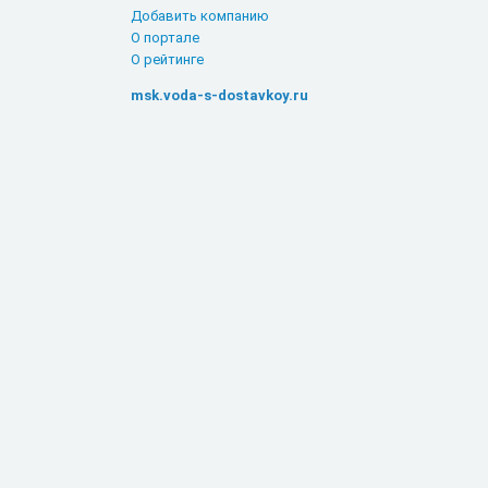
Добавить компанию
О портале
О рейтинге
msk.voda-s-dostavkoy.ru