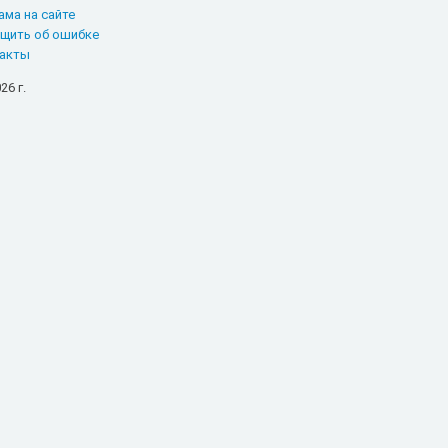
ама на сайте
щить об ошибке
акты
26 г.