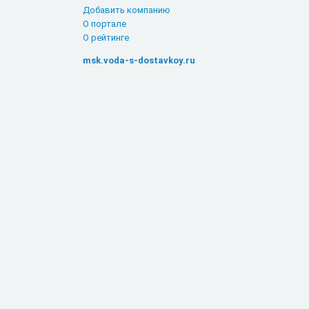
Добавить компанию
О портале
О рейтинге
msk.voda-s-dostavkoy.ru