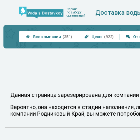
Сервис
Доставка вод
по выбору
организаций
Все компании
(351)
Цены
(922)
От



Данная страница зарезерирована для компании
Вероятно, она находится в стадии наполнения, 
компании Родниковый Край, вы можете попробов